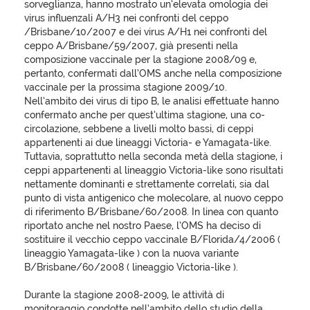
sorveglianza, hanno mostrato un’elevata omologia dei
virus influenzali A/H3 nei confronti del ceppo
/Brisbane/10/2007 e dei virus A/H1 nei confronti del
ceppo A/Brisbane/59/2007, già presenti nella
composizione vaccinale per la stagione 2008/09 e,
pertanto, confermati dall’OMS anche nella composizione
vaccinale per la prossima stagione 2009/10.
Nell’ambito dei virus di tipo B, le analisi effettuate hanno
confermato anche per quest’ultima stagione, una co-
circolazione, sebbene a livelli molto bassi, di ceppi
appartenenti ai due lineaggi Victoria- e Yamagata-like.
Tuttavia, soprattutto nella seconda metà della stagione, i
ceppi appartenenti al lineaggio Victoria-like sono risultati
nettamente dominanti e strettamente correlati, sia dal
punto di vista antigenico che molecolare, al nuovo ceppo
di riferimento B/Brisbane/60/2008. In linea con quanto
riportato anche nel nostro Paese, l’OMS ha deciso di
sostituire il vecchio ceppo vaccinale B/Florida/4/2006 (
lineaggio Yamagata-like ) con la nuova variante
B/Brisbane/60/2008 ( lineaggio Victoria-like ).
Durante la stagione 2008-2009, le attività di
monitoraggio condotte nell’ambito dello studio della