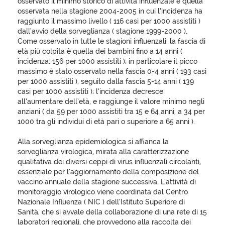
osservato il minimo storico di attività influenzale e quella
osservata nella stagione 2004-2005 in cui l’incidenza ha
raggiunto il massimo livello ( 116 casi per 1000 assistiti )
dall’avvio della sorveglianza ( stagione 1999-2000 ).
Come osservato in tutte le stagioni influenzali, la fascia di
età più colpita è quella dei bambini fino a 14 anni (
incidenza: 156 per 1000 assistiti ); in particolare il picco
massimo è stato osservato nella fascia 0-4 anni ( 193 casi
per 1000 assistiti ), seguito dalla fascia 5-14 anni ( 139
casi per 1000 assistiti ); l’incidenza decresce
all’aumentare dell’età, e raggiunge il valore minimo negli
anziani ( da 59 per 1000 assistiti tra 15 e 64 anni, a 34 per
1000 tra gli individui di età pari o superiore a 65 anni ).
Alla sorveglianza epidemiologica si affianca la
sorveglianza virologica, mirata alla caratterizzazione
qualitativa dei diversi ceppi di virus influenzali circolanti,
essenziale per l’aggiornamento della composizione del
vaccino annuale della stagione successiva. L’attività di
monitoraggio virologico viene coordinata dal Centro
Nazionale Influenza ( NIC ) dell’Istituto Superiore di
Sanità, che si avvale della collaborazione di una rete di 15
laboratori regionali, che provvedono alla raccolta dei