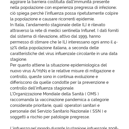
aggirare la barriera costituita dall’immunità presente
nella popolazione con esperienza pregressa di infezione;
ciò spiega perchè l’influenza possa ripetutamente colpire
la popolazione e causare ricorrenti epidemie.
In Italia, l’andamento stagionale delle ILI è rilevato
attraverso la rete di medici sentinella Influnet. I dati forniti
dal sistema di rilevazione, attivo dal 1999, hanno
permesso di stimare che le ILI interessano ogni anno il 4-
12% della popolazione italiana, a seconda delle
caratteristiche del virus influenzale circolante in una data
stagione.
Per quanto attiene la situazione epidemiologica del
nuovo virus A/H1N1 e le relative misure di mitigazione e
controllo, queste sono in continua evoluzione e
differiscono da quelle condotte per la prevenzione e
controllo dell’influenza stagionale.
L’Organizzazione Mondiale della Sanità ( OMS )
raccomanda la vaccinazione pandemica a categorie
considerate prioritarie, quali: operatori sanitari e
personale del Servizio Sanitario Nazionale ( SSN ) e
soggetti a rischio per patologie pregresse.
L'influenza nel mondo durante la stagione influenzale 2008-