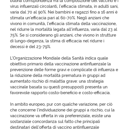
buona corrispondenza fra la composizione del vaccino e i
virus influenzali circolanti, l’efficacia stimata, in adulti sani,
varia dal 70 al 90%. Nei bambini e ragazzi fino a 16 anni è
stimata un’efficacia pari al 60-70%. Negli anziani che
vivono in comunità, l’efficacia stimata della vaccinazione,
nel ridurre la mortalità legata all’influenza, varia dal 23 al
75%. Se si considerano gli anziani, che vivono in strutture
di lungo-degenza, la stima di efficacia nel ridurre i
decessi è del 23-79%.
L’Organizzazione Mondiale della Sanità indica quale
obiettivo primario della vaccinazione antinfluenzale la
prevenzione delle forme gravi e complicate di influenza e
la riduzione della mortalità prematura in gruppi ad
aumentato rischio di malattia grave: una strategia
vaccinale basata su questi presupposti presenta un
favorevole rapporto costo-beneficio e costo-efficacia.
In ambito europeo, pur con qualche variazione, per ciò
che concerne l’individuazione dei gruppi a rischio, cui la
vaccinazione va offerta in via preferenziale, esiste una
sostanziale concordanza sul fatto che principali
destinatari dell’offerta di vaccino antinfluenzale