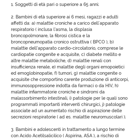
1. Soggetti di età pari o superiore a 65 anni;
2. Bambini di età superiore ai 6 mesi, ragazzi e adulti
affetti da: a) malattie croniche a carico dell'apparato
respiratorio ( inclusa l’asma, la displasia
broncopolmonare, la fibrosi cistica e la
broncopneumopatia cronico ostruttiva ( BPCO ), b)
malattie dell’apparato cardio-circolatorio, comprese le
cardiopatie congenite e acquisite, c) diabete mellito e
altre malattie metaboliche, d) malattie renali con
insufficienza renale, e) malattie degli organi emopoietici
ed emoglobinopatie, f) tumori, g) malattie congenite o
acquisite che comportino carente produzione di anticorpi,
immunosoppressione indotta da farmaci o da HIV, h)
malattie infiammatorie croniche e sindromi da
malassorbimento intestinali, i) patologie per le quali sono
programmati importanti interventi chirurgici, j) patologie
associate ad un aumentato rischio di aspirazione delle
secrezioni respiratorie ( ad es. malattie neuromuscolari );
3. Bambini e adolescenti in trattamento a lungo termine
con Acido Acetilsalicilico ( Aspirina, ASA ), a rischio di