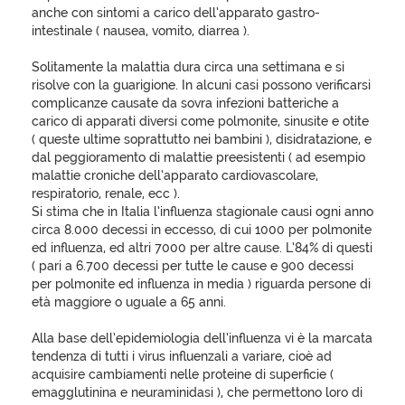
anche con sintomi a carico dell’apparato gastro-
intestinale ( nausea, vomito, diarrea ).
Solitamente la malattia dura circa una settimana e si
risolve con la guarigione. In alcuni casi possono verificarsi
complicanze causate da sovra infezioni batteriche a
carico di apparati diversi come polmonite, sinusite e otite
( queste ultime soprattutto nei bambini ), disidratazione, e
dal peggioramento di malattie preesistenti ( ad esempio
malattie croniche dell’apparato cardiovascolare,
respiratorio, renale, ecc ).
Si stima che in Italia l’influenza stagionale causi ogni anno
circa 8.000 decessi in eccesso, di cui 1000 per polmonite
ed influenza, ed altri 7000 per altre cause. L’84% di questi
( pari a 6.700 decessi per tutte le cause e 900 decessi
per polmonite ed influenza in media ) riguarda persone di
età maggiore o uguale a 65 anni.
Alla base dell’epidemiologia dell’influenza vi è la marcata
tendenza di tutti i virus influenzali a variare, cioè ad
acquisire cambiamenti nelle proteine di superficie (
emagglutinina e neuraminidasi ), che permettono loro di