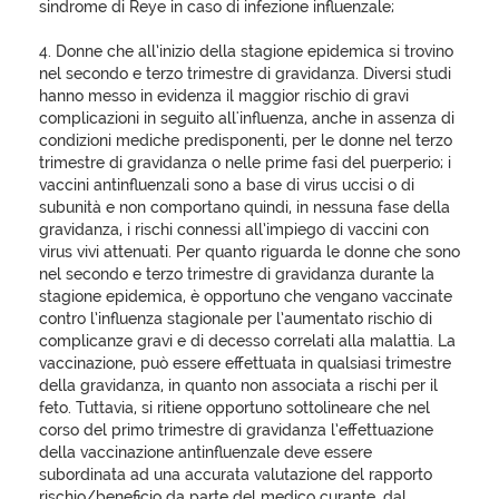
sindrome di Reye in caso di infezione influenzale;
4. Donne che all’inizio della stagione epidemica si trovino
nel secondo e terzo trimestre di gravidanza. Diversi studi
hanno messo in evidenza il maggior rischio di gravi
complicazioni in seguito all'influenza, anche in assenza di
condizioni mediche predisponenti, per le donne nel terzo
trimestre di gravidanza o nelle prime fasi del puerperio; i
vaccini antinfluenzali sono a base di virus uccisi o di
subunità e non comportano quindi, in nessuna fase della
gravidanza, i rischi connessi all’impiego di vaccini con
virus vivi attenuati. Per quanto riguarda le donne che sono
nel secondo e terzo trimestre di gravidanza durante la
stagione epidemica, è opportuno che vengano vaccinate
contro l’influenza stagionale per l’aumentato rischio di
complicanze gravi e di decesso correlati alla malattia. La
vaccinazione, può essere effettuata in qualsiasi trimestre
della gravidanza, in quanto non associata a rischi per il
feto. Tuttavia, si ritiene opportuno sottolineare che nel
corso del primo trimestre di gravidanza l’effettuazione
della vaccinazione antinfluenzale deve essere
subordinata ad una accurata valutazione del rapporto
rischio/beneficio da parte del medico curante, dal