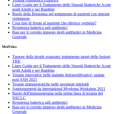
Terapia Antibiotica Empirica
Linee Guida per il Trattamento delle Sinusiti Batteriche Acute
negli Adulti e nei Bambini
Ruolo della Betaistina nel trattamento di pazienti con sintomi
vertiginose
Cosa fare di fronte al paziente che riferisce vertigini?
Resistenza batterica agli antibiotici
Basi per il corretto impiego degli antibiotici in Medicina
Generale
MedVideo
Tumore della tiroide avanzato: trattamento target delle fusioni
TRK
Linee Guida per il Trattamento delle Sinusiti Batteriche Acute
negli Adulti e nei Bambini
Terapie innovative nelle malattie linfoproliferative: update
post ASH 2021
Terapie immunologiche nelle neoplasie mieloidi
Aggiornamenti da International Myeloma Workshop 2021
Ruolo dell'immunoterapia nella prima linea di terapia del
NSCLC
Resistenza batterica agli antibiotici
Basi per il corretto impiego degli antibiotici in Medicina
Generale