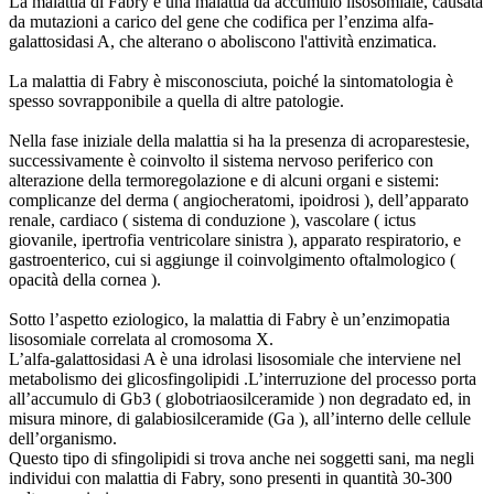
La malattia di Fabry è una malattia da accumulo lisosomiale, causata
da mutazioni a carico del gene che codifica per l’enzima alfa-
galattosidasi A, che alterano o aboliscono l'attività enzimatica.
La malattia di Fabry è misconosciuta, poiché la sintomatologia è
spesso sovrapponibile a quella di altre patologie.
Nella fase iniziale della malattia si ha la presenza di acroparestesie,
successivamente è coinvolto il sistema nervoso periferico con
alterazione della termoregolazione e di alcuni organi e sistemi:
complicanze del derma ( angiocheratomi, ipoidrosi ), dell’apparato
renale, cardiaco ( sistema di conduzione ), vascolare ( ictus
giovanile, ipertrofia ventricolare sinistra ), apparato respiratorio, e
gastroenterico, cui si aggiunge il coinvolgimento oftalmologico (
opacità della cornea ).
Sotto l’aspetto eziologico, la malattia di Fabry è un’enzimopatia
lisosomiale correlata al cromosoma X.
L’alfa-galattosidasi A è una idrolasi lisosomiale che interviene nel
metabolismo dei glicosfingolipidi .L’interruzione del processo porta
all’accumulo di Gb3 ( globotriaosilceramide ) non degradato ed, in
misura minore, di galabiosilceramide (Ga ), all’interno delle cellule
dell’organismo.
Questo tipo di sfingolipidi si trova anche nei soggetti sani, ma negli
individui con malattia di Fabry, sono presenti in quantità 30-300